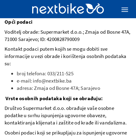
Opći podaci
Voditelj obrade: Supermarket d.o.o.; Zmaja od Bosne 47A,
71000 Sarajevo; ID: 4200828790009
Kontakt podaci putem kojih se mogu dobiti sve
informacije u vezi obrade i korištenja osobnih podataka
su:
broj telefona: 033/211-525
e-mail: info@nextbike.ba
adresa: Zmaja od Bosne 47A; Sarajevo
Vrste osobnih podataka koji se obrađuju:
Društvo Supermarket d.o.o. obrađuje vaše osobne
podatke u svrhu ispunjenja ugovorne obaveze,
kontaktiranja klijenata i zaštite od krađe ili vandalizma.
Osobni podaci koji se prikupljaju za ispunjenje ugovorne