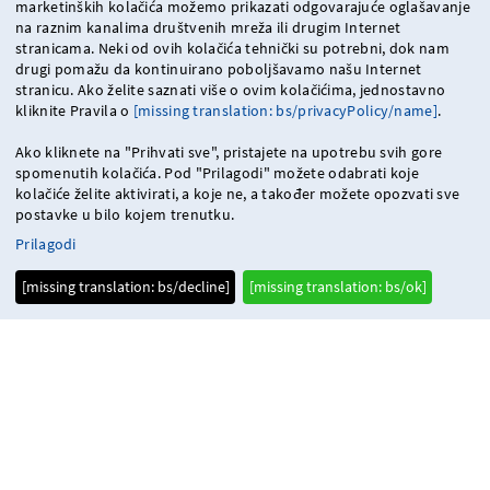
marketinških kolačića možemo prikazati odgovarajuće oglašavanje
na raznim kanalima društvenih mreža ili drugim Internet
stranicama. Neki od ovih kolačića tehnički su potrebni, dok nam
drugi pomažu da kontinuirano poboljšavamo našu Internet
stranicu. Ako želite saznati više o ovim kolačićima, jednostavno
kliknite Pravila o
[missing translation: bs/privacyPolicy/name]
.
Ako kliknete na "Prihvati sve", pristajete na upotrebu svih gore
spomenutih kolačića. Pod "Prilagodi" možete odabrati koje
kolačiće želite aktivirati, a koje ne, a također možete opozvati sve
postavke u bilo kojem trenutku.
Prilagodi
[missing translation: bs/decline]
[missing translation: bs/ok]
Jednostavan
Nijedan bike share u svijetu ne pruža tako inovativnu