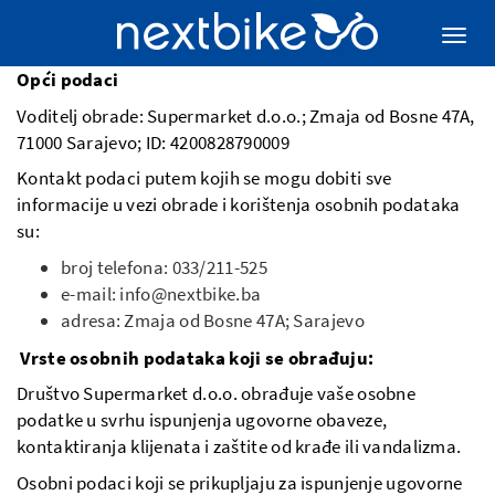
Opći podaci
Voditelj obrade: Supermarket d.o.o.; Zmaja od Bosne 47A,
71000 Sarajevo; ID: 4200828790009
Kontakt podaci putem kojih se mogu dobiti sve
informacije u vezi obrade i korištenja osobnih podataka
su:
broj telefona: 033/211-525
e-mail: info@nextbike.ba
adresa: Zmaja od Bosne 47A; Sarajevo
Vrste osobnih podataka koji se obrađuju:
Društvo Supermarket d.o.o. obrađuje vaše osobne
podatke u svrhu ispunjenja ugovorne obaveze,
kontaktiranja klijenata i zaštite od krađe ili vandalizma.
Osobni podaci koji se prikupljaju za ispunjenje ugovorne